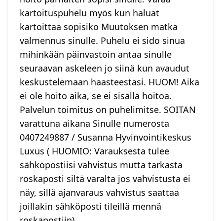
kartoituspuhelu myös kun haluat
kartoittaa sopisiko Muutoksen matka
valmennus sinulle. Puhelu ei sido sinua
mihinkään päinvastoin antaa sinulle
seuraavan askeleen jo siinä kun avaudut
keskustelemaan haasteestasi. HUOM! Aika
ei ole hoito aika, se ei sisällä hoitoa.
Palvelun toimitus on puhelimitse. SOITAN
varattuna aikana Sinulle numerosta
0407249887 / Susanna Hyvinvointikeskus
Luxus ( HUOMIO: Varauksesta tulee
sähköpostiisi vahvistus mutta tarkasta
roskaposti siltä varalta jos vahvistusta ei
näy, sillä ajanvaraus vahvistus saattaa
joillakin sähköposti tileillä mennä
roskapostiin)