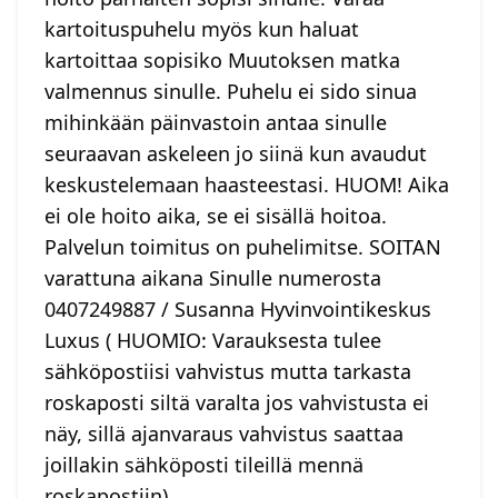
kartoituspuhelu myös kun haluat
kartoittaa sopisiko Muutoksen matka
valmennus sinulle. Puhelu ei sido sinua
mihinkään päinvastoin antaa sinulle
seuraavan askeleen jo siinä kun avaudut
keskustelemaan haasteestasi. HUOM! Aika
ei ole hoito aika, se ei sisällä hoitoa.
Palvelun toimitus on puhelimitse. SOITAN
varattuna aikana Sinulle numerosta
0407249887 / Susanna Hyvinvointikeskus
Luxus ( HUOMIO: Varauksesta tulee
sähköpostiisi vahvistus mutta tarkasta
roskaposti siltä varalta jos vahvistusta ei
näy, sillä ajanvaraus vahvistus saattaa
joillakin sähköposti tileillä mennä
roskapostiin)