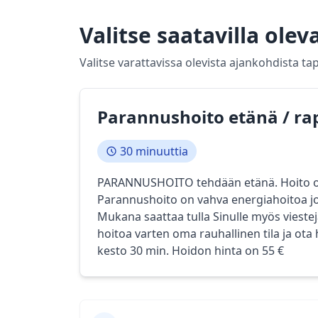
Valitse saatavilla olev
Valitse varattavissa olevista ajankohdista t
Parannushoito etänä / rap
30 minuuttia
PARANNUSHOITO tehdään etänä. Hoito on t
Parannushoito on vahva energiahoitoa jon
Mukana saattaa tulla Sinulle myös viestej
hoitoa varten oma rauhallinen tila ja ota
kesto 30 min. Hoidon hinta on 55 €