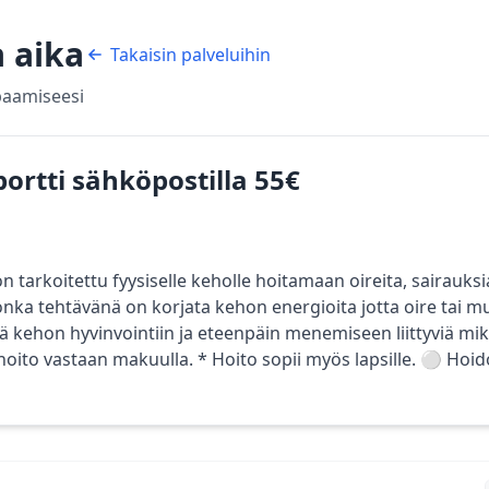
a aika
Takaisin palveluihin
apaamiseesi
ortti sähköpostilla 55€
arkoitettu fyysiselle keholle hoitamaan oireita, sairauks
ka tehtävänä on korjata kehon energioita jotta oire tai m
ä kehon hyvinvointiin ja eteenpäin menemiseen liittyviä mik
 hoito vastaan makuulla. * Hoito sopii myös lapsille. ⚪ Hoid