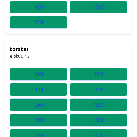
16:30
17:00
17:30
torstai
elokuu 13
10:00
10:30
11:00
11:30
12:00
12:30
13:00
13:30
14:00
14:30