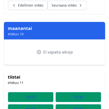
Edellinen viikko
Seuraava viikko
maanantai
elokuu 10
Ei vapaita aikoja
tiistai
elokuu 11
10:00
10:30